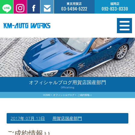
東京用賀店
福岡店
03-5494-5222
092-833-8330
在庫情報
オーダー販売
工場サービス
オフィシャルブログ用賀店国産部門
Official blog
保証について
HOME
オフィシャルブログ
ご成約情報♪♪
お支払いについて
2017年 07月 13日
用賀店国産部門
買取査定のご案内
ご成約情報♪♪