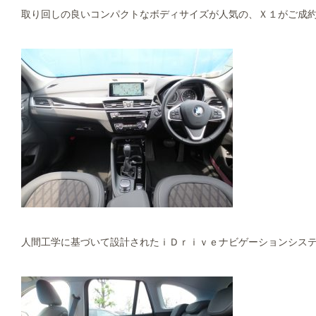
取り回しの良いコンパクトなボディサイズが人気の、Ｘ１がご成約
人間工学に基づいて設計されたｉＤｒｉｖｅナビゲーションシス