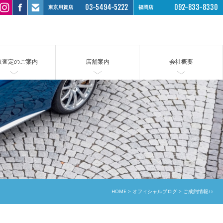
03-5494-5222
092-833-8330
東京用賀店
福岡店
取査定のご案内
店舗案内
会社概要
HOME
オフィシャルブログ
ご成約情報♪♪