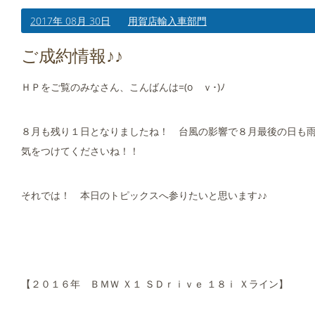
2017年 08月 30日
用賀店輸入車部門
ご成約情報♪♪
ＨＰをご覧のみなさん、こんばんは=(oゝｖ･)ﾉ
８月も残り１日となりましたね！ 台風の影響で８月最後の日も雨
気をつけてくださいね！！
それでは！ 本日のトピックスへ参りたいと思います♪♪
【２０１６年 ＢＭＷ Ｘ１ ＳＤｒｉｖｅ １８ｉ Ｘライン】