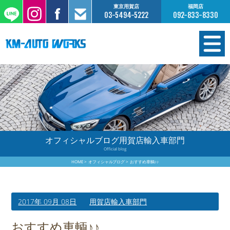
東京用賀店
福岡店
03-5494-5222
092-833-8330
在庫情報
オーダー販売
工場サービス
オフィシャルブログ用賀店輸入車部門
Official blog
保証について
HOME
オフィシャルブログ
おすすめ車輌♪♪
お支払いについて
2017年 09月 08日
用賀店輸入車部門
買取査定のご案内
おすすめ車輌♪♪