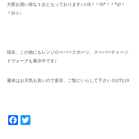
大変お買い得な１台となっております♪☆0(＾＾0)*＾＾*(0＾
＾)0☆♪
現在、この他にもレンジローバースポーツ、スーパーチャージ
ドヴォーグも展示中です♪
週末はお天気も良いので是非、ご覧にいらして下さいＯ(≧∇≦)Ｏ
Facebook
Twitter