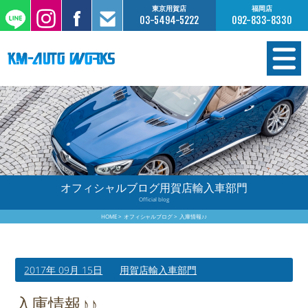
東京用賀店
福岡店
03-5494-5222
092-833-8330
在庫情報
オーダー販売
工場サービス
オフィシャルブログ用賀店輸入車部門
Official blog
保証について
HOME
オフィシャルブログ
入庫情報♪♪
お支払いについて
2017年 09月 15日
用賀店輸入車部門
買取査定のご案内
入庫情報♪♪