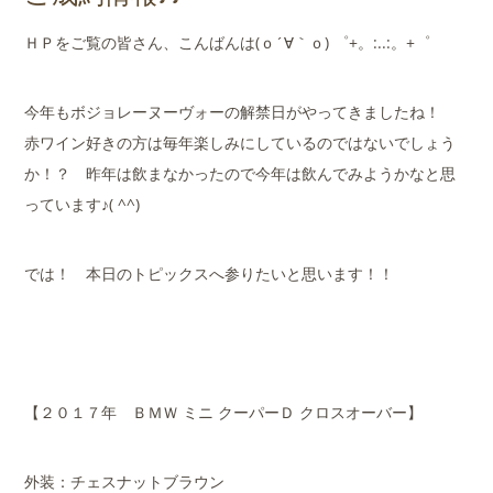
店舗案内
ＨＰをご覧の皆さん、こんばんは(ｏ´∀｀ｏ) ゜+。:..:。+゜
会社概要
今年もボジョレーヌーヴォーの解禁日がやってきましたね！
赤ワイン好きの方は毎年楽しみにしているのではないでしょう
か！？ 昨年は飲まなかったので今年は飲んでみようかなと思
っています♪( ^^)
では！ 本日のトピックスへ参りたいと思います！！
【２０１７年 ＢＭＷ ミニ クーパーＤ クロスオーバー】
外装：チェスナットブラウン