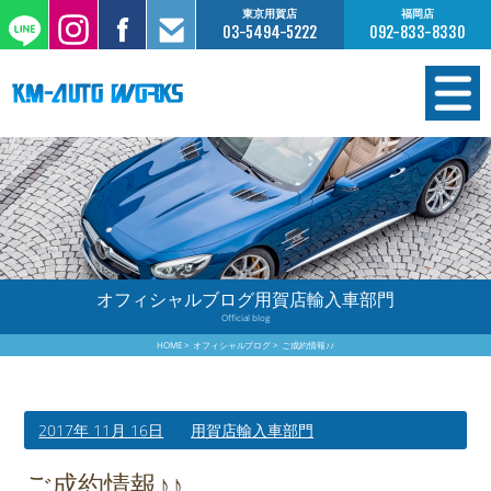
東京用賀店
福岡店
03-5494-5222
092-833-8330
在庫情報
オーダー販売
工場サービス
オフィシャルブログ用賀店輸入車部門
Official blog
保証について
HOME
オフィシャルブログ
ご成約情報♪♪
お支払いについて
2017年 11月 16日
用賀店輸入車部門
買取査定のご案内
ご成約情報♪♪