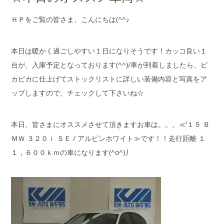
店舗案内
ＨＰをご覧の皆さま、こんにちは(^^♪
会社概要
本日は暖かく過ごしやすい１日になりそうです！カッコ良い１
台が、入庫予定となっております(^^)/車が到着しましたら、ピ
カピカに仕上げてストックリストに詳しい装備内容と写真をア
ップしますので、チェックして下さいね☆
本日、皆さまにオススメさせて頂きますお車は。。。≪’１５ Ｂ
ＭＷ ３２０ｉ ＳＥ / アルピンホワイト≫です！！走行距離 １
１，６００ｋｍの車になります(^o^)丿