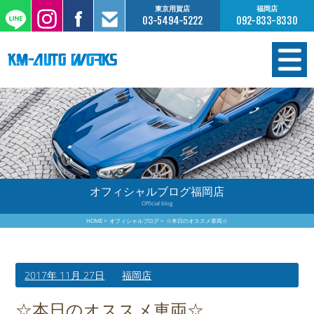
東京用賀店
福岡店
03-5494-5222
092-833-8330
在庫情報
オーダー販売
工場サービス
オフィシャルブログ福岡店
Official blog
保証について
HOME
オフィシャルブログ
☆本日のオススメ車両☆
お支払いについて
2017年 11月 27日
福岡店
買取査定のご案内
☆本日のオススメ車両☆