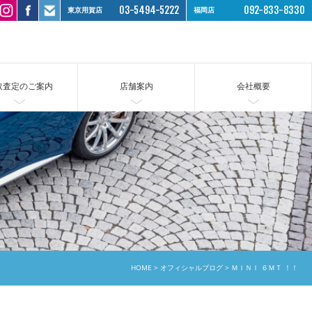
03-5494-5222
092-833-8330
東京用賀店
福岡店
取査定のご案内
店舗案内
会社概要
HOME
オフィシャルブログ
ＭＩＮＩ ６ＭＴ ！！