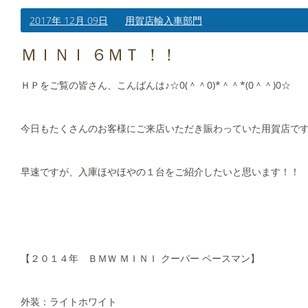
2017年 12月 09日
用賀店輸入車部門
ＭＩＮＩ ６ＭＴ ！！
ＨＰをご覧の皆さん、こんばんは♪☆0(＾＾0)*＾＾*(0＾＾)0☆
今日もたくさんのお客様にご来店いただき賑わっていた用賀店です
早速ですが、入庫ほやほやの１台をご紹介したいと思います！！
【２０１４年 ＢＭＷ ＭＩＮＩ クーパー ペースマン】
外装：ライトホワイト