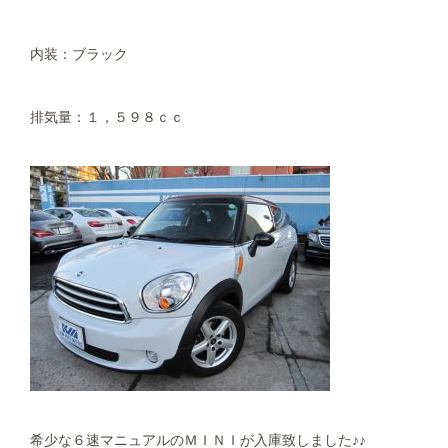
内装：ブラック
排気量：１，５９８ｃｃ
希少な６速マニュアルのＭＩＮＩが入庫致しました♪♪