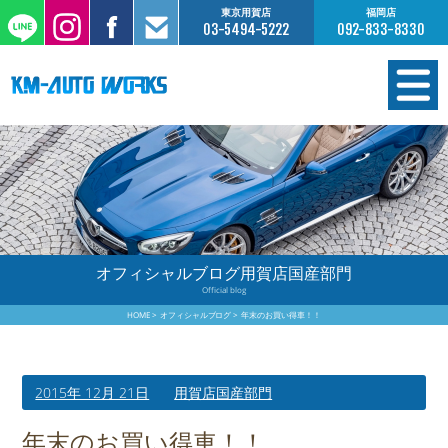
東京用賀店
福岡店
03-5494-5222
092-833-8330
在庫情報
オーダー販売
工場サービス
オフィシャルブログ用賀店国産部門
Official blog
保証について
HOME
オフィシャルブログ
年末のお買い得車！！
お支払いについて
2015年 12月 21日
用賀店国産部門
買取査定のご案内
年末のお買い得車！！