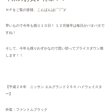
店舗案内
ＨＰをご覧の皆様、こんばんは( ﾟ▽ﾟ)/
会社概要
早いもので今年も残り１０日！ １２月後半は毎日がバタバタで
すね！
そして、今年も残りわずかなので思い切ってプライスダウン致
します！！
【平成２６年 ニッサン エルグランド２５０ ハイウェイスタ
ー】
外装：ファントムブラック