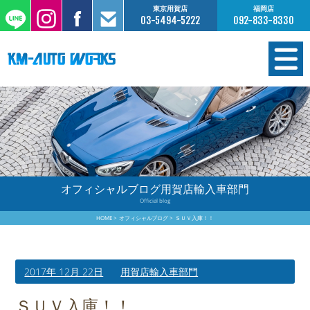
東京用賀店
福岡店
03-5494-5222
092-833-8330
在庫情報
オーダー販売
工場サービス
オフィシャルブログ用賀店輸入車部門
Official blog
保証について
HOME
オフィシャルブログ
ＳＵＶ入庫！！
お支払いについて
2017年 12月 22日
用賀店輸入車部門
買取査定のご案内
ＳＵＶ入庫！！