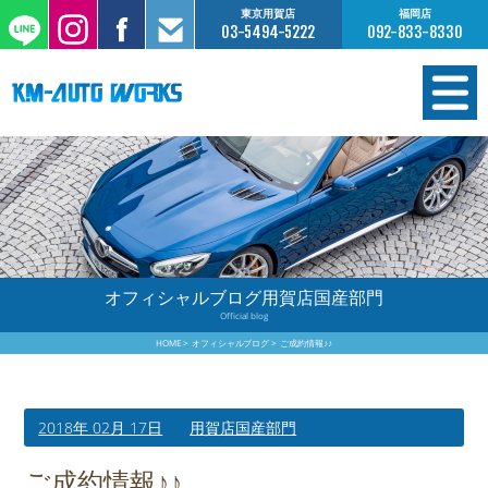
東京用賀店
福岡店
03-5494-5222
092-833-8330
在庫情報
オーダー販売
工場サービス
オフィシャルブログ用賀店国産部門
Official blog
保証について
HOME
オフィシャルブログ
ご成約情報♪♪
お支払いについて
2018年 02月 17日
用賀店国産部門
買取査定のご案内
ご成約情報♪♪