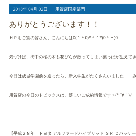
2018年 04月 02日
用賀店国産部門
ありがとうございます！！
ＨＰをご覧の皆さん、こんにちは0(＾＾0)*＾＾*(0＾＾)0
気づけば、街中の桜の木も花びらが散ってしまい葉っぱが生えて
今日は成城学園前を通ったら、新入学生がたくさんいました！ み
用賀店の今日のトピックスは、嬉しいご成約情報ですヽ(*´∀｀)ﾉ
【平成２８年 トヨタ アルファードハイブリッド ＳＲ Ｃパッケ