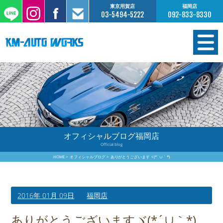
東京用賀店
福岡店
03-5494-5222
092-833-8330
在庫情報
オーダー販売
工場サービス
オフィシャルブログ福岡店
Official blog
保証について
HOME
オフィシャルブログ
ありがとうございますヾ(*´∪｀*)
お支払いについて
2016年 01月 09日
福岡店
買取査定のご案内
ありがとうございますヾ(*´∪｀*)