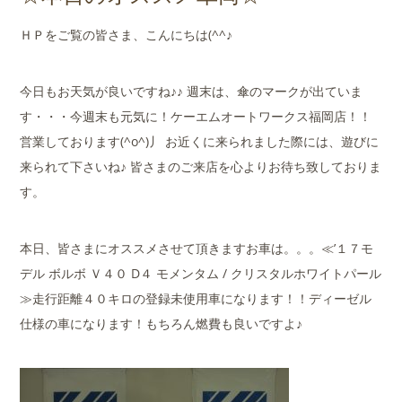
店舗案内
ＨＰをご覧の皆さま、こんにちは(^^♪
会社概要
今日もお天気が良いですね♪♪ 週末は、傘のマークが出ていま
す・・・今週末も元気に！ケーエムオートワークス福岡店！！
営業しております(^o^)丿 お近くに来られました際には、遊びに
来られて下さいね♪ 皆さまのご来店を心よりお待ち致しておりま
す。
本日、皆さまにオススメさせて頂きますお車は。。。≪’１７モ
デル ボルボ Ｖ４０ D４ モメンタム
/ クリスタルホワイトパール
≫走行距離４０キロの登録未使用車になります！！ディーゼル
仕様の車になります！もちろん燃費も良いですよ♪