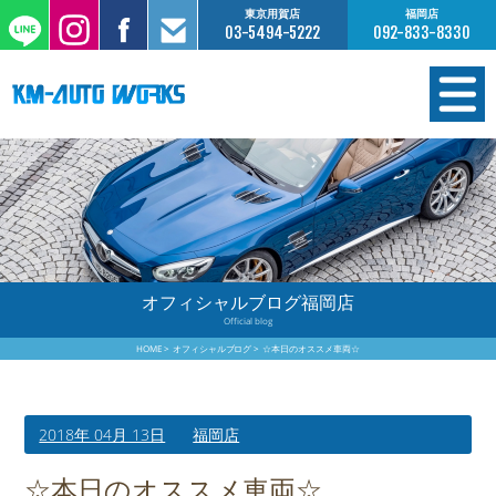
東京用賀店
福岡店
03-5494-5222
092-833-8330
在庫情報
オーダー販売
工場サービス
オフィシャルブログ福岡店
Official blog
保証について
HOME
オフィシャルブログ
☆本日のオススメ車両☆
お支払いについて
2018年 04月 13日
福岡店
買取査定のご案内
☆本日のオススメ車両☆