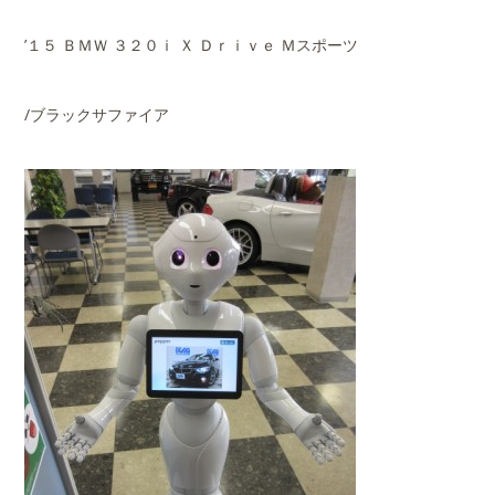
’１５ ＢＭＷ ３２０ｉ Ｘ Ｄｒｉｖｅ Ｍスポーツ
/ブラックサファイア