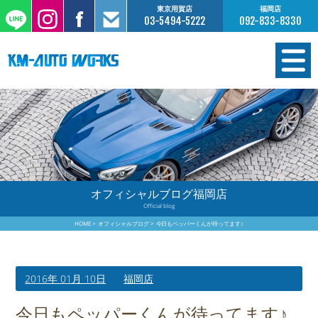
東京用賀店
福岡店
03-5494-5222
092-833-8330
在庫情報
オーダー販売
工場サービス
オフィシャルブログ福岡店
Official blog
保証について
HOME
オフィシャルブログ
今日もペッパーくんが待ってます♪
お支払いについて
2016年 01月 10日
福岡店
買取査定のご案内
今日もペッパーくんが待ってます♪