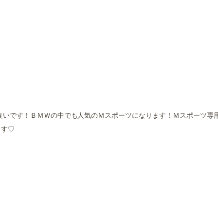
良いです！ＢＭＷの中でも人気のＭスポーツになります！Ｍスポーツ専
ます♡