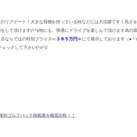
きのリアゲート！大きな荷物を持っている時などには大活躍です！高さ
して頂けます(^^)/他にも、快適にドライブを楽しんで頂けます為の
当店ならではの特別プライス≪
３８５万円
≫にて展示しております（●＾
ックして下さい(^o^)丿
種別ゴルフバック積載量を徹底比較！！