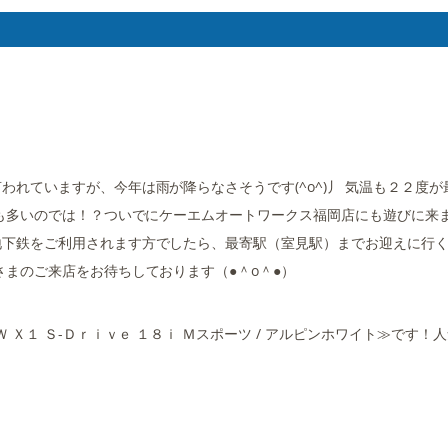
れていますが、今年は雨が降らなさそうです(^o^)丿 気温も２２度が
方も多いのでは！？ついでにケーエムオートワークス福岡店にも遊びに来
地下鉄をご利用されます方でしたら、最寄駅（室見駅）までお迎えに行
まのご来店をお待ちしております（●＾o＾●）
Ｘ１ Ｓ-Ｄｒｉｖｅ １８ｉ Ｍスポーツ / アルピンホワイト≫です！