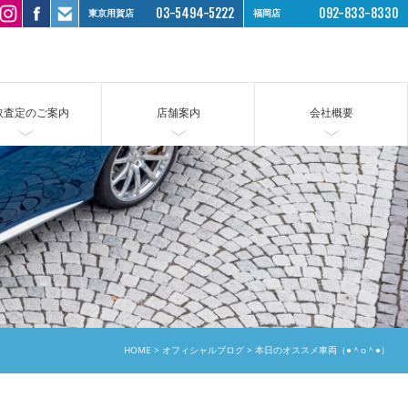
03-5494-5222
092-833-8330
東京用賀店
福岡店
取査定のご案内
店舗案内
会社概要
HOME
オフィシャルブログ
本日のオススメ車両（●＾o＾●）