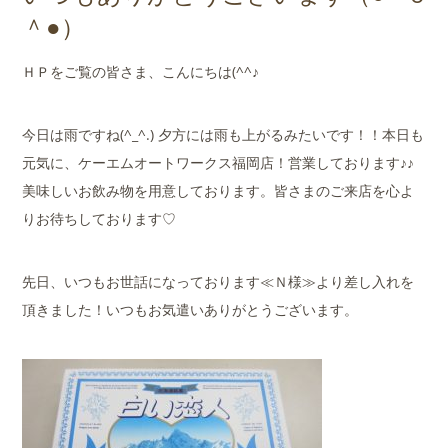
店舗案内
＾●）
会社概要
ＨＰをご覧の皆さま、こんにちは(^^♪
今日は雨ですね(^_^.) 夕方には雨も上がるみたいです！！本日も
元気に、ケーエムオートワークス福岡店！営業しております♪♪
美味しいお飲み物を用意しております。皆さまのご来店を心よ
りお待ちしております♡
先日、いつもお世話になっております≪Ｎ様≫より差し入れを
頂きました！いつもお気遣いありがとうございます。