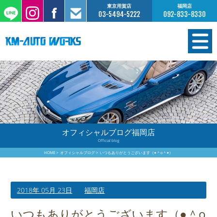
東京用賀店
福岡店
03-5494-5222
092-833-8330
在庫情報
オーダー販売
工場サービス
オフィシャルブログ福岡店
Official blog
保証について
HOME
オフィシャルブログ
いつもありがとうございます（●＾o＾●）
お支払いについて
2018年 05月 23日
福岡店
買取査定のご案内
いつもありがとうございます（●＾o