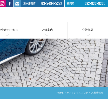
03-5494-5222
092-833-8330
東京用賀店
福岡店
取査定のご案内
店舗案内
会社概要
HOME
オフィシャルブログ
入庫情報♪♪