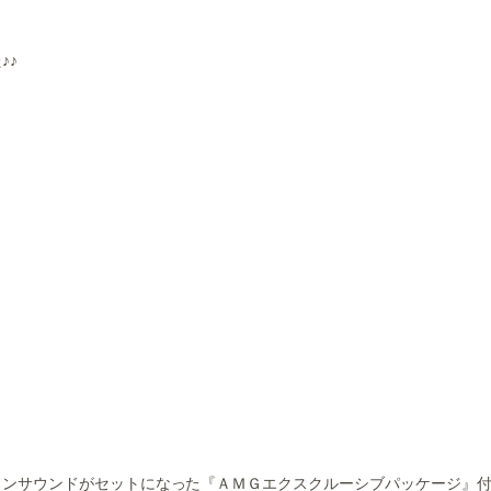
♪♪
ドンサウンドがセットになった『ＡＭＧエクスクルーシブパッケージ』