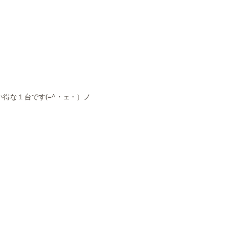
得な１台です(=^・ェ・）ノ