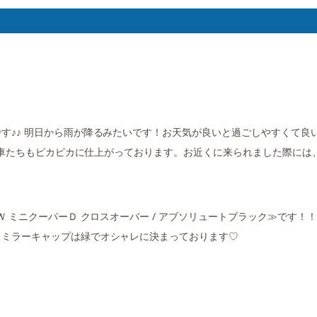
す♪♪ 明日から雨が降るみたいです！お天気が良いと過ごしやすくて良
内の車たちもピカピカに仕上がっております。お近くに来られました際には
 ミニクーパーＤ クロスオーバー / アブソリュートブラック≫です！
、ミラーキャップは緑でオシャレに決まっております♡