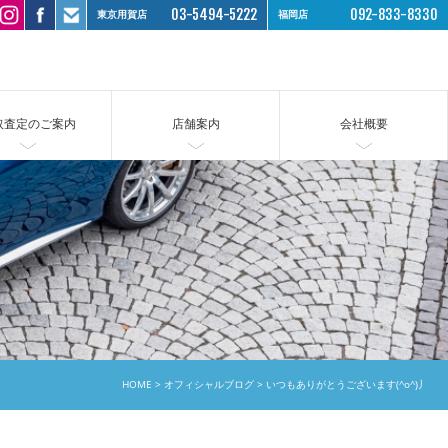
03-5494-5222
092-833-8330
東京用賀店
福岡店
取査定のご案内
店舗案内
会社概要
HOME
オフィシャルブログ
いつもありがとうございます(^o^)丿