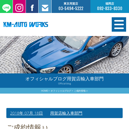
東京用賀店
福岡店
03-5494-5222
092-833-8330
在庫情報
オーダー販売
工場サービス
オフィシャルブログ用賀店輸入車部門
Official blog
保証について
HOME
オフィシャルブログ
ご成約情報♪♪
お支払いについて
2018年 07月 18日
用賀店輸入車部門
買取査定のご案内
ご成約情報♪♪