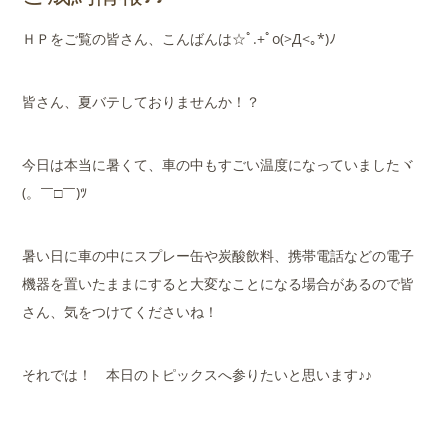
店舗案内
ＨＰをご覧の皆さん、こんばんは☆ﾟ.+ﾟo(>Д<｡*)ﾉ
会社概要
皆さん、夏バテしておりませんか！？
今日は本当に暑くて、車の中もすごい温度になっていましたヾ
(。￣□￣)ﾂ
暑い日に車の中にスプレー缶や炭酸飲料、携帯電話などの電子
機器を置いたままにすると大変なことになる場合があるので皆
さん、気をつけてくださいね！
それでは！ 本日のトピックスへ参りたいと思います♪♪