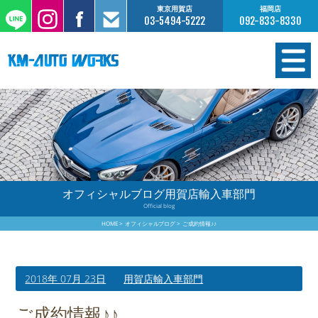
東京用賀店
福岡店
03-5494-5222
092-833-8330
在庫情報
オーダー販売
工場サービス
オフィシャルブログ用賀店輸入車部門
Official blog
保証について
HOME
オフィシャルブログ
ご成約情報♪♪
お支払いについて
2018年 07月 23日
用賀店輸入車部門
買取査定のご案内
ご成約情報♪♪