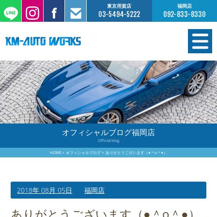
東京用賀店
福岡店
03-5494-5222
092-833-8330
在庫情報
オーダー販売
工場サービス
オフィシャルブログ福岡店
Official blog
保証について
HOME
オフィシャルブログ
ありがとうございます（●＾o＾●）
お支払いについて
2018年 08月 05日
福岡店
買取査定のご案内
ありがとうございます（●＾o＾●）