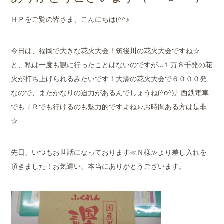
店舗案内
ＨＰをご覧の皆さま、こんにちは(^^♪
会社概要
今日は、福岡で大きな花火大会！筑後川の花火大会ですね☆
と、私は一度も観に行ったことはないのですが…１万８千発の花
火が打ち上げられるみたいです！大濠の花火大会で６０００発
なので、またかなりの迫力があるんでしょうね(^o^)丿西鉄電車
でもＪＲでも行けるのも魅力的ですよね♪♪お時間ある方は是非
☆
先日、いつもお世話になっております≪Ｎ様≫より差し入れを
頂きました！お気遣い、本当にありがとうございます。