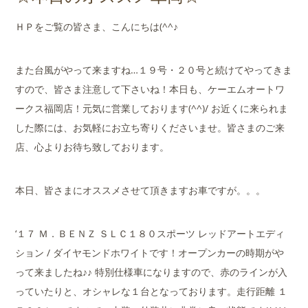
店舗案内
ＨＰをご覧の皆さま、こんにちは(^^♪
会社概要
また台風がやって来ますね…１９号・２０号と続けてやってきま
すので、皆さま注意して下さいね！本日も、ケーエムオートワ
ークス福岡店！元気に営業しております(^^)/ お近くに来られま
した際には、お気軽にお立ち寄りくださいませ。皆さまのご来
店、心よりお待ち致しております。
本日、皆さまにオススメさせて頂きますお車ですが。。。
‘１７ Ｍ．ＢＥＮＺ ＳＬＣ１８０スポーツ レッドアートエディ
ション / ダイヤモンドホワイトです！オープンカーの時期がや
って来ましたね♪♪ 特別仕様車になりますので、赤のラインが入
っていたりと、オシャレな１台となっております。走行距離 １