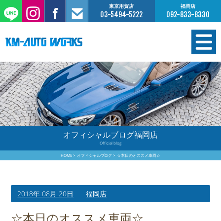
東京用賀店
福岡店
03-5494-5222
092-833-8330
在庫情報
オーダー販売
工場サービス
オフィシャルブログ福岡店
Official blog
保証について
HOME
オフィシャルブログ
☆本日のオススメ車両☆
お支払いについて
2018年 08月 20日
福岡店
買取査定のご案内
☆本日のオススメ車両☆