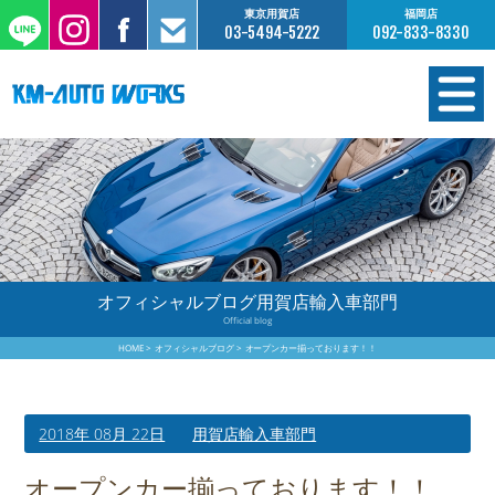
東京用賀店
福岡店
03-5494-5222
092-833-8330
在庫情報
オーダー販売
工場サービス
オフィシャルブログ用賀店輸入車部門
Official blog
保証について
HOME
オフィシャルブログ
オープンカー揃っております！！
お支払いについて
2018年 08月 22日
用賀店輸入車部門
買取査定のご案内
オープンカー揃っております！！