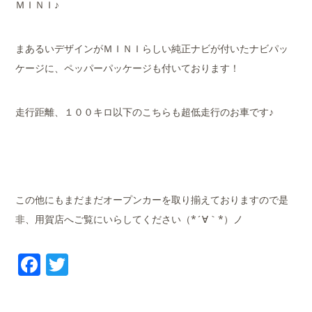
ＭＩＮＩ♪
まあるいデザインがＭＩＮＩらしい純正ナビが付いたナビパッ
ケージに、ペッパーパッケージも付いております！
走行距離、１００キロ以下のこちらも超低走行のお車です♪
この他にもまだまだオープンカーを取り揃えておりますので是
非、用賀店へご覧にいらしてください（*´∀｀*）ノ
Facebook
Twitter