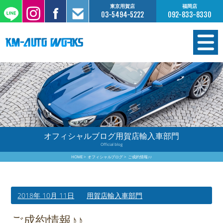
東京用賀店
福岡店
03-5494-5222
092-833-8330
在庫情報
オーダー販売
工場サービス
オフィシャルブログ用賀店輸入車部門
Official blog
保証について
HOME
オフィシャルブログ
ご成約情報♪♪
お支払いについて
2018年 10月 11日
用賀店輸入車部門
買取査定のご案内
ご成約情報♪♪