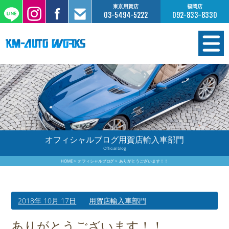
東京用賀店
福岡店
03-5494-5222
092-833-8330
在庫情報
オーダー販売
工場サービス
オフィシャルブログ用賀店輸入車部門
Official blog
保証について
HOME
オフィシャルブログ
ありがとうございます！！
お支払いについて
2018年 10月 17日
用賀店輸入車部門
買取査定のご案内
ありがとうございます！！