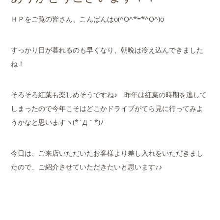
店舗案内
ＨＰをご覧の皆さん、こんばんはo(^O^*=*^O^)o
会社概要
すっかり日が暮れるのも早くなり、朝晩は冷え込んできました
ね！
そろそろ紅葉も楽しめそうですね♪ 昨年は紅葉の時期を逃して
しまったので今年こそはどこかドライブがてら見に行ってみよ
うかなと思いますヽ(*´Д｀*)ﾉ
今日は、ご来店いただいたお客様より差し入れをいただきまし
たので、ご紹介させていただきたいと思います♪♪