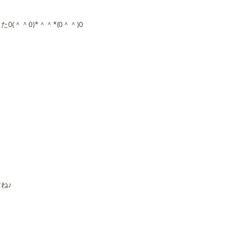
＾＾0)*＾＾*(0＾＾)0
ね♪