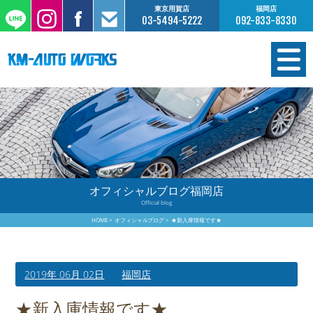
東京用賀店
福岡店
03-5494-5222
092-833-8330
在庫情報
オーダー販売
工場サービス
オフィシャルブログ福岡店
Official blog
保証について
HOME
オフィシャルブログ
★新入庫情報です★
お支払いについて
2019年 06月 02日
福岡店
買取査定のご案内
★新入庫情報です★