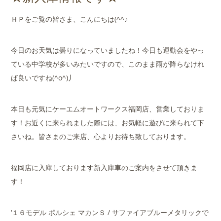
店舗案内
ＨＰをご覧の皆さま、こんにちは(^^♪
会社概要
今日のお天気は曇りになっていましたね！今日も運動会をやっ
ている中学校が多いみたいですので、このまま雨が降らなけれ
ば良いですね(^o^)丿
本日も元気にケーエムオートワークス福岡店、営業しておりま
す！お近くに来られました際には、お気軽に遊びに来られて下
さいね。皆さまのご来店、心よりお待ち致しております。
福岡店に入庫しております新入庫車のご案内をさせて頂きま
す！
‘１６モデル ポルシェ マカンＳ / サファイアブルーメタリックで