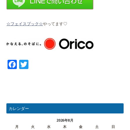
☆フェイスブック☆
やってます♡
Facebook
Twitter
カレンダー
2026年8月
月
火
水
木
金
土
日