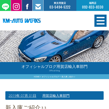
東京用賀店
福岡店
03-5494-5222
092-833-8330
在庫情報
オーダー販売
工場サービス
オフィシャルブログ用賀店輸入車部門
Official blog
保証について
HOME
オフィシャルブログ
新入庫ご紹介♪♪
お支払いについて
2019年 07月 01日
用賀店輸入車部門
買取査定のご案内
新入庫ご紹介♪♪