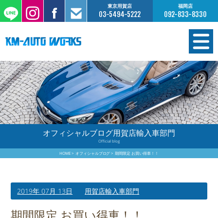
東京用賀店
福岡店
03-5494-5222
092-833-8330
在庫情報
オーダー販売
工場サービス
オフィシャルブログ用賀店輸入車部門
Official blog
保証について
HOME
オフィシャルブログ
期間限定 お買い得車！！
お支払いについて
2019年 07月 13日
用賀店輸入車部門
買取査定のご案内
期間限定 お買い得車！！