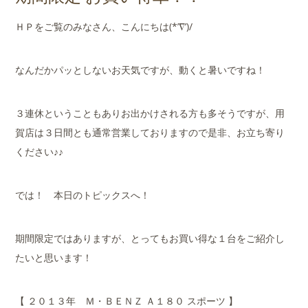
店舗案内
ＨＰをご覧のみなさん、こんにちは(*’∇’)/
会社概要
なんだかパッとしないお天気ですが、動くと暑いですね！
３連休ということもありお出かけされる方も多そうですが、用
賀店は３日間とも通常営業しておりますので是非、お立ち寄り
ください♪♪
では！ 本日のトピックスへ！
期間限定ではありますが、とってもお買い得な１台をご紹介し
たいと思います！
【 ２０１３年 Ｍ・ＢＥＮＺ Ａ１８０ スポーツ 】