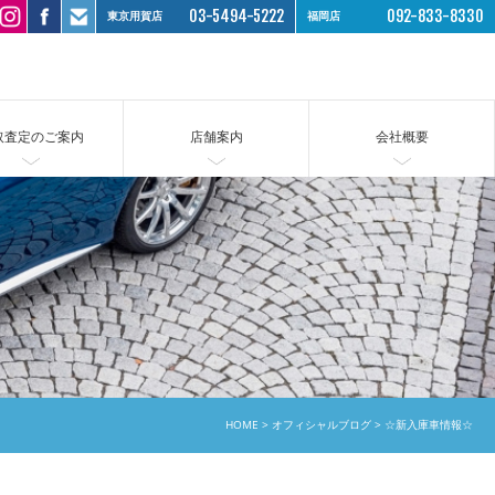
03-5494-5222
092-833-8330
東京用賀店
福岡店
取査定のご案内
店舗案内
会社概要
HOME
オフィシャルブログ
☆新入庫車情報☆