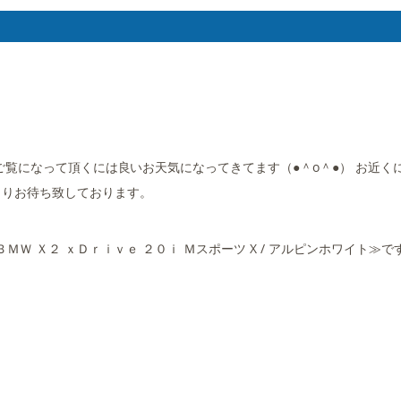
ご覧になって頂くには良いお天気になってきてます（●＾o＾●） お近く
よりお待ち致しております。
Ｗ Ｘ２ ｘＤｒｉｖｅ ２０ｉ Ｍスポーツ X / アルピンホワイト≫