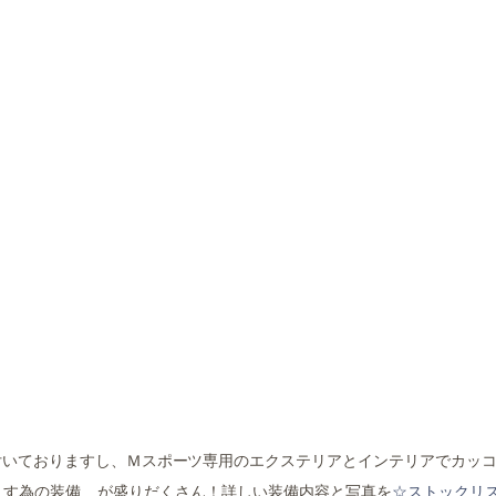
付いておりますし、Ｍスポーツ専用のエクステリアとインテリアでカッ
けます為の装備 が盛りだくさん！詳しい装備内容と写真を
☆ストックリ