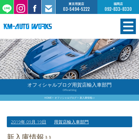
東京用賀店
福岡店
03-5494-5222
092-833-8330
在庫情報
オーダー販売
工場サービス
オフィシャルブログ用賀店輸入車部門
Official blog
保証について
HOME
オフィシャルブログ
新入庫情報♪♪
お支払いについて
2019年 09月 19日
用賀店輸入車部門
買取査定のご案内
新入庫情報♪♪