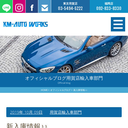
東京用賀店
福岡店
03-5494-5222
092-833-8330
在庫情報
オーダー販売
工場サービス
オフィシャルブログ用賀店輸入車部門
Official blog
保証について
HOME
オフィシャルブログ
新入庫情報♪♪
お支払いについて
2019年 10月 09日
用賀店輸入車部門
買取査定のご案内
新入庫情報♪♪