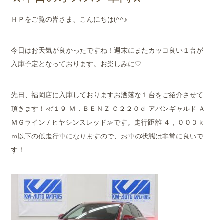
店舗案内
ＨＰをご覧の皆さま、こんにちは(^^♪
会社概要
今日はお天気が良かったですね！週末にまたカッコ良い１台が
入庫予定となっております。お楽しみに♡
先日、福岡店に入庫しておりますお洒落な１台をご紹介させて
頂きます！≪’１９ Ｍ．ＢＥＮＺ Ｃ２２０ｄ アバンギャルド Ａ
ＭＧライン / ヒヤシンスレッド≫です。走行距離 ４，０００ｋ
ｍ以下の低走行車になりますので、お車の状態は非常に良いで
す！