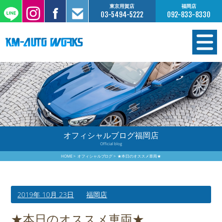
東京用賀店
福岡店
03-5494-5222
092-833-8330
在庫情報
オーダー販売
工場サービス
オフィシャルブログ福岡店
Official blog
保証について
HOME
オフィシャルブログ
★本日のオススメ車両★
お支払いについて
2019年 10月 23日
福岡店
買取査定のご案内
★本日のオススメ車両★