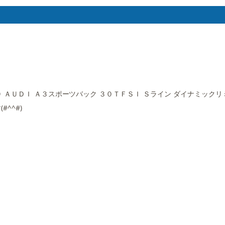
ＡＵＤＩ Ａ３スポーツバック ３０ＴＦＳＩ Ｓライン ダイナミックリミ
^^#)