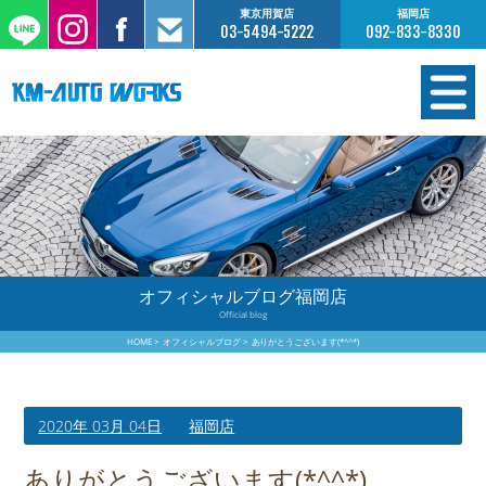
東京用賀店
福岡店
03-5494-5222
092-833-8330
在庫情報
オーダー販売
工場サービス
オフィシャルブログ福岡店
Official blog
保証について
HOME
オフィシャルブログ
ありがとうございます(*^^*)
お支払いについて
2020年 03月 04日
福岡店
買取査定のご案内
ありがとうございます(*^^*)