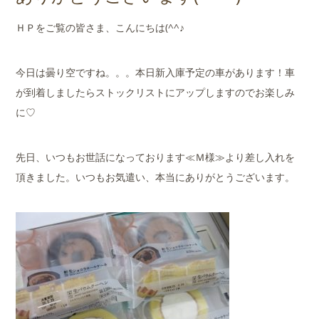
店舗案内
ＨＰをご覧の皆さま、こんにちは(^^♪
会社概要
今日は曇り空ですね。。。本日新入庫予定の車があります！車
が到着しましたらストックリストにアップしますのでお楽しみ
に♡
先日、いつもお世話になっております≪Ｍ様≫より差し入れを
頂きました。いつもお気遣い、本当にありがとうございます。