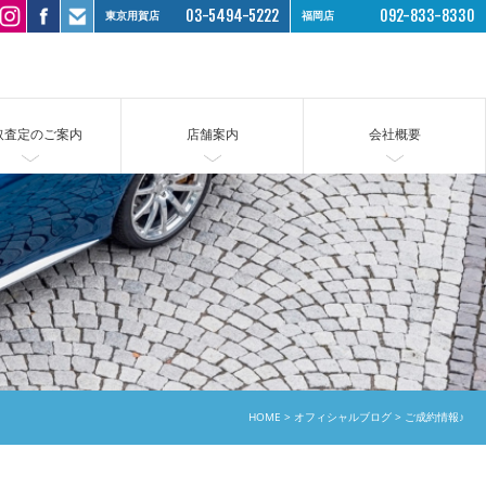
03-5494-5222
092-833-8330
東京用賀店
福岡店
取査定のご案内
店舗案内
会社概要
HOME
オフィシャルブログ
ご成約情報♪