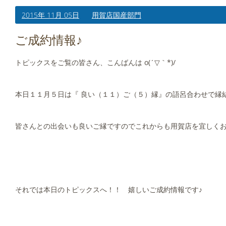
2015年 11月 05日
用賀店国産部門
ご成約情報♪
トピックスをご覧の皆さん、こんばんは o(´▽｀*)/
本日１１月５日は『 良い（１１）ご（５）縁』の語呂合わせで縁
皆さんとの出会いも良いご縁ですのでこれからも用賀店を宜しくお願
それでは本日のトピックスへ！！ 嬉しいご成約情報です♪