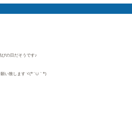
結びの日だそうです♪
い致しますヾ(*´∪｀*)