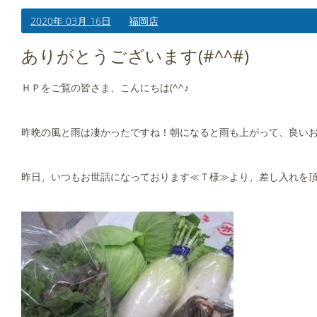
2020年 03月 16日
福岡店
ありがとうございます(#^^#)
ＨＰをご覧の皆さま、こんにちは(^^♪
昨晩の風と雨は凄かったですね！朝になると雨も上がって、良いお天気
昨日、いつもお世話になっております≪Ｔ様≫より、差し入れを頂き