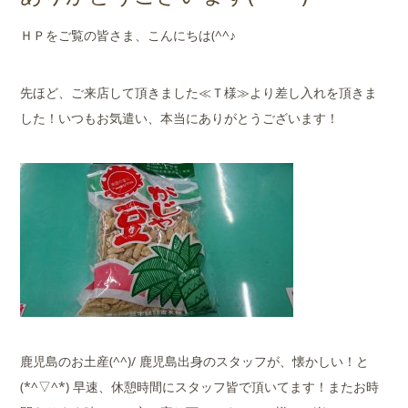
店舗案内
ＨＰをご覧の皆さま、こんにちは(^^♪
会社概要
先ほど、ご来店して頂きました≪Ｔ様≫より差し入れを頂きま
した！いつもお気遣い、本当にありがとうございます！
鹿児島のお土産(^^)/ 鹿児島出身のスタッフが、懐かしい！と
(*^▽^*) 早速、休憩時間にスタッフ皆で頂いてます！またお時