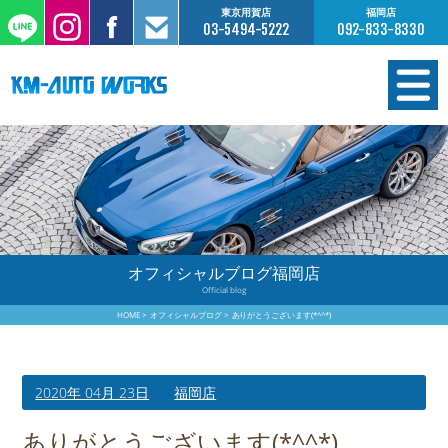
東京用賀店
福岡店
03-5494-5222
092-833-8330
在庫情報
オーダー販売
工場サービス
オフィシャルブログ福岡店
Official blog
保証について
HOME
オフィシャルブログ
ありがとうございます(*^^*)
お支払いについて
2020年 04月 23日
福岡店
買取査定のご案内
ありがとうございます(*^^*)