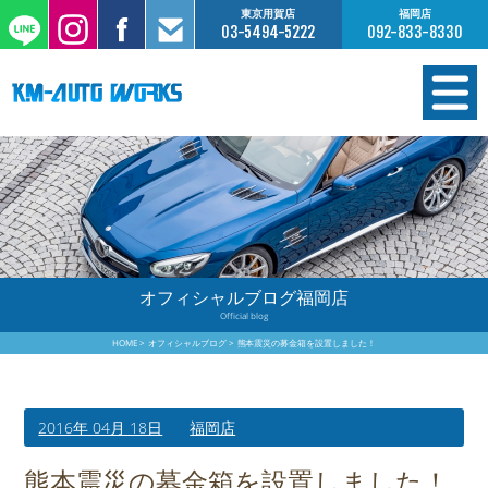
東京用賀店
福岡店
03-5494-5222
092-833-8330
在庫情報
オーダー販売
工場サービス
オフィシャルブログ福岡店
Official blog
保証について
HOME
オフィシャルブログ
熊本震災の募金箱を設置しました！
お支払いについて
2016年 04月 18日
福岡店
買取査定のご案内
熊本震災の募金箱を設置しました！