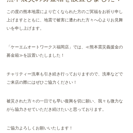
店舗案内
この度の熊本地震により亡くなられた方のご冥福をお祈り申し
会社概要
上げますとともに、地震で被害に遭われた方々へ心よりお見舞
いを申し上げます。
「ケーエムオートワークス福岡店」では、≪熊本震災義援金の
募金箱≫を設置いたしました！
チャリティー洗車も引き続き行っておりますので、洗車などで
ご来店の際にはぜひご協力ください！
被災された方々の一日でも早い復興を切に願い、我々も微力な
がら協力させていただき続けたいと思っております。
ご協力よろしくお願いいたします！