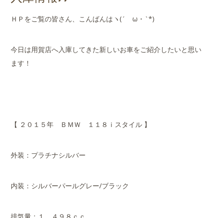
店舗案内
ＨＰをご覧の皆さん、こんばんはヽ(´ゝω・`*)
会社概要
今日は用賀店へ入庫してきた新しいお車をご紹介したいと思い
ます！
【 ２０１５年 ＢＭＷ １１８ｉスタイル 】
外装：プラチナシルバー
内装：シルバーパールグレー/ブラック
排気量：１，４９８ｃｃ