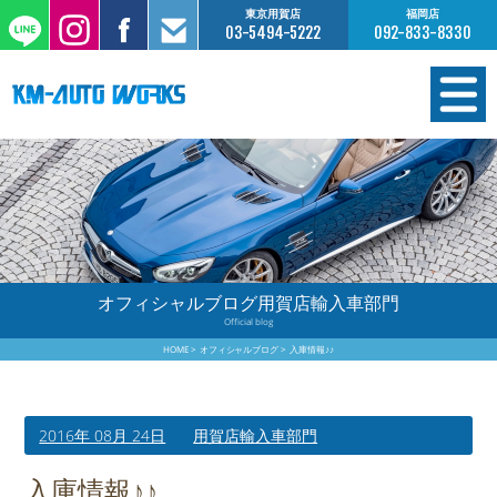
東京用賀店
福岡店
03-5494-5222
092-833-8330
在庫情報
オーダー販売
工場サービス
オフィシャルブログ用賀店輸入車部門
Official blog
保証について
HOME
オフィシャルブログ
入庫情報♪♪
お支払いについて
2016年 08月 24日
用賀店輸入車部門
買取査定のご案内
入庫情報♪♪