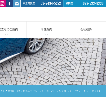
03-5494-5222
092-833-8330
東京用賀店
福岡店
取査定のご案内
店舗案内
会社概要
グ
入庫情報♪【２０２２年モデル ランドローバー レンジローバー イヴォーク Ｓ Ｐ２００】