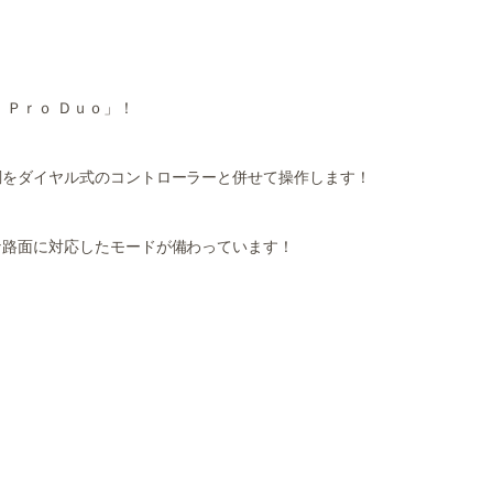
 Ｐｒｏ Ｄｕｏ」！
調をダイヤル式のコントローラーと併せて操作します！
な路面に対応したモードが備わっています！