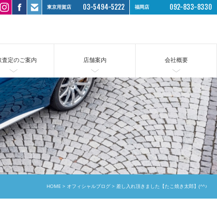
03-5494-5222
092-833-8330
東京用賀店
福岡店
取査定のご案内
店舗案内
会社概要
HOME
オフィシャルブログ
差し入れ頂きました【たこ焼き太郎】(^^♪