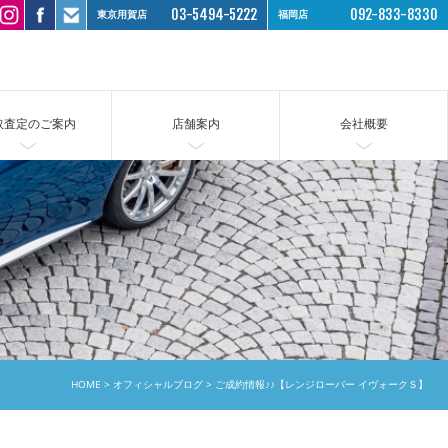
03-5494-5222
092-833-8330
東京用賀店
福岡店
取査定のご案内
店舗案内
会社概要
HOME
オフィシャルブログ
ご成約情報♪♪【レンジローバー イヴォークＳ】