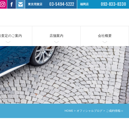
03-5494-5222
092-833-8330
東京用賀店
福岡店
取査定のご案内
店舗案内
会社概要
HOME
オフィシャルブログ
ご成約情報♪♪