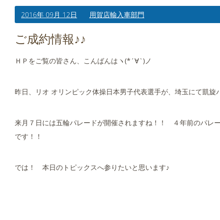
2016年 09月 12日
用賀店輸入車部門
ご成約情報♪♪
ＨＰをご覧の皆さん、こんばんはヽ(*´∀`)ノ
昨日、リオ オリンピック体操日本男子代表選手が、埼玉にて凱旋
来月７日には五輪パレードが開催されますね！！ ４年前のパレ
です！！
では！ 本日のトピックスへ参りたいと思います♪