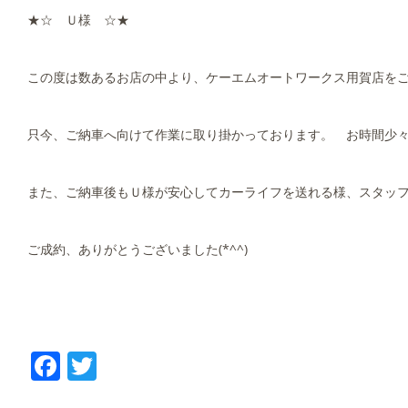
★☆ Ｕ様 ☆★
この度は数あるお店の中より、ケーエムオートワークス用賀店を
只今、ご納車へ向けて作業に取り掛かっております。 お時間少
また、ご納車後もＵ様が安心してカーライフを送れる様、スタッ
ご成約、ありがとうございました(*^^)
Facebook
Twitter