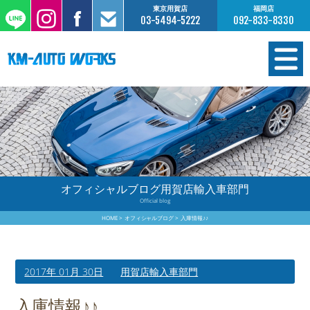
東京用賀店
福岡店
03-5494-5222
092-833-8330
在庫情報
オーダー販売
工場サービス
オフィシャルブログ用賀店輸入車部門
Official blog
保証について
HOME
オフィシャルブログ
入庫情報♪♪
お支払いについて
2017年 01月 30日
用賀店輸入車部門
買取査定のご案内
入庫情報♪♪