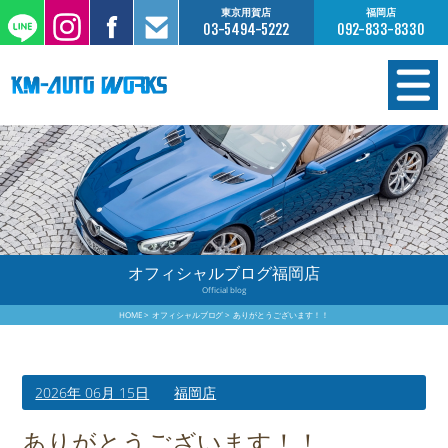
東京用賀店
福岡店
03-5494-5222
092-833-8330
在庫情報
オーダー販売
工場サービス
オフィシャルブログ福岡店
Official blog
保証について
HOME
オフィシャルブログ
ありがとうございます！！
お支払いについて
2026年 06月 15日
福岡店
買取査定のご案内
ありがとうございます！！