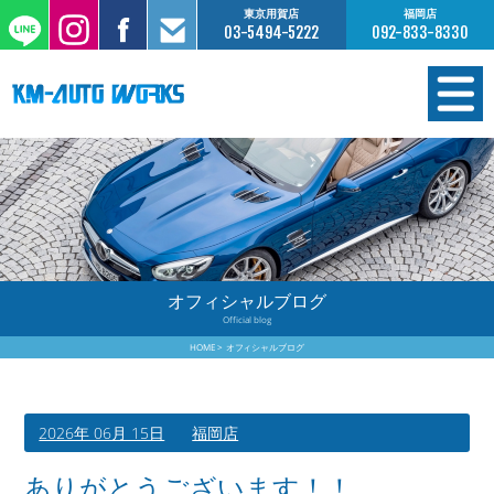
東京用賀店
福岡店
03-5494-5222
092-833-8330
在庫情報
オーダー販売
工場サービス
オフィシャルブログ
Official blog
保証について
HOME
オフィシャルブログ
お支払いについて
2026年 06月 15日
福岡店
買取査定のご案内
ありがとうございます！！