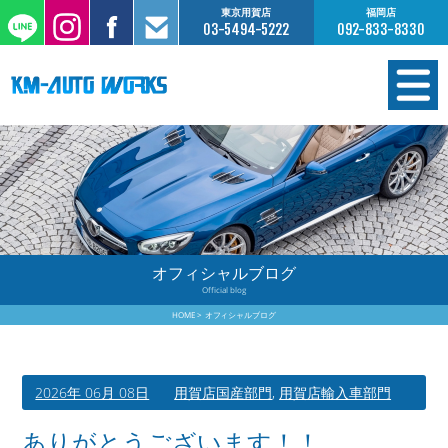
東京用賀店
福岡店
03-5494-5222
092-833-8330
在庫情報
オーダー販売
工場サービス
オフィシャルブログ
Official blog
保証について
HOME
オフィシャルブログ
お支払いについて
2026年 06月 08日
用賀店国産部門
,
用賀店輸入車部門
買取査定のご案内
ありがとうございます！！