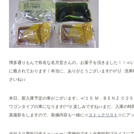
博多通りもんで有名な名月堂さんの、お菓子を頂きました！！≪
に癒されております！本当に、ありがとうございます(^o^)丿 
さいね♪♪
本日、新入庫予定の車がございます。≪’１５ Ｍ．ＢＥＮＺ Ｃ２５
ワゴンタイプの車になります(^^)/ 楽しみですね♪♪まだ、入
真撮影をしますので、装備内容も一緒に☆
ストックリスト
☆にア
当社３０周年記念キャンペーン実施中です！全車特別プライスにて展