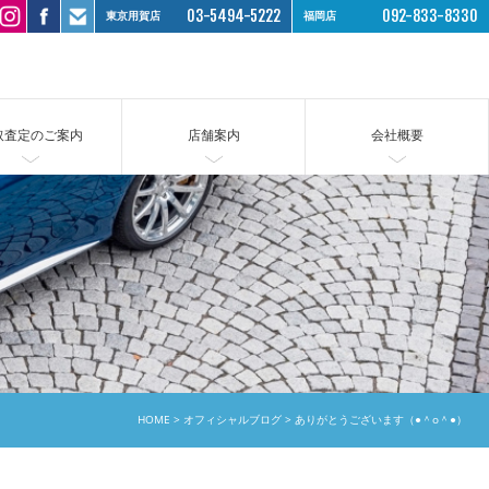
03-5494-5222
092-833-8330
東京用賀店
福岡店
取査定のご案内
店舗案内
会社概要
HOME
オフィシャルブログ
ありがとうございます（●＾o＾●）